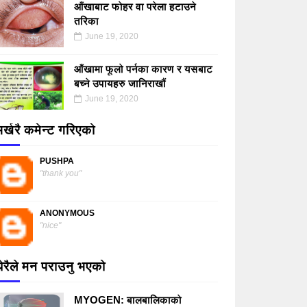
आँखाबाट फोहर वा परेला हटाउने
तरिका
June 19, 2020
आँखामा फूलो पर्नका कारण र यसबाट
बच्ने उपायहरु जानिराखौं
June 19, 2020
र्खरै कमेन्ट गरिएको
PUSHPA
"thank you"
ANONYMOUS
"nice"
धेरैले मन पराउनु भएको
MYOGEN: बालबालिकाको