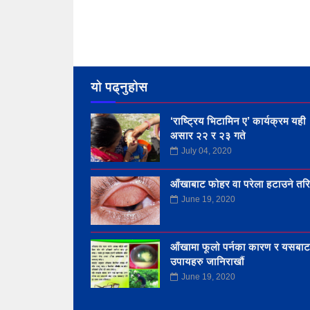
यो पढ्नुहोस
‘राष्ट्रिय भिटामिन ए’ कार्यक्रम यही
असार २२ र २३ गते
July 04, 2020
आँखाबाट फोहर वा परेला हटाउने तर
June 19, 2020
आँखामा फूलो पर्नका कारण र यसबाट 
उपायहरु जानिराखौं
June 19, 2020