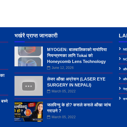
भर्खरै प्राप्त जानकारी
LA
MYOGEN: बालबालिकाको मायोपिया
N
नियन्त्रणका लागि Tokai को
NO
Honeycomb Lens Technology
June 12, 2026
आँ
िका
लेजर आँखा अप्रेसन (LASER EYE
आँख
SURGERY IN NEPALI)
नेत
March 05, 2022
सन्
बच्ने
जलविन्दु के हो? कसले कसले आँखा जांच
गराउने ?
March 05, 2022