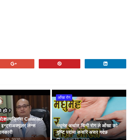
आँखा रोग
ुको शल्यक्रिया Cataract
न्ट्राअक्युलर् लेन्स
मधुमेह अर्थात् चिनी रोग ले आँखा को
जानकारी
दृष्टि पर्दामा कसरि असर गर्दछ
er 05, 2020
August 22, 2020