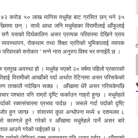
भर ४२ करोड ५० लाख मानिस मधुमेह बाट ग्रसित छन् भने ३५
िममा छन् । साथै आधा जनि मधुमेहका विरामीलाई आँफुलाई
 सगै यसको दिर्घकालिन असर प्रत्यक परिवारमा देखिने प्राय
 व्यवस्थापन, रोकथाम तथा शिक्षा प्रतिको भुमिकालाई व्यापक
परिवारको सरोकार ’ भन्ने नारा अनुरुप विश्व भर मनाईदै छ ।
क प्रमुख अवस्था हो । मधुमेह भएको २० वर्षमा पहिलो प्रकारको
तिहाई विरामीको आखाँको पर्दा अर्थात रेटिनामा असर परिसकेको
क्षण तत्कालै नदेखिन सक्छ । आँखामा धेरै असर गरिसकेपछि
ार पश्चात पनि राम्रो दृष्टि फर्काउन गाह्रो हुन्छ । मधुमेहले
ाको रक्तसंचारमा प्रभाव पार्दछ । जसले गर्दा पर्दाको दृष्टि
कमजोर हुन जान्छ । संसारमा कुल अन्धोपना मध्ये ४ दशमलव ८
ो कारणले हुने गरेको र आँखामा मधुमेहले पार्ने असर बारे
्पताल आउने गरेको पाईएको छ ।
्टि पर्दाको (रेटिना) रक्त नसाहरुमा पनि असर गर्दछ । आँखाको